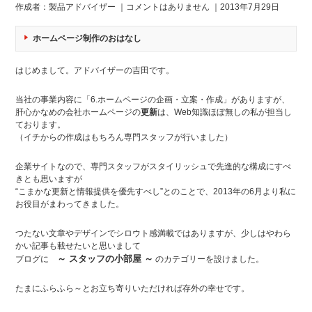
作成者：製品アドバイザー ｜
コメントはありません
｜2013年7月29日
ホームページ制作のおはなし
はじめまして。アドバイザーの吉田です。
当社の事業内容に「6.ホームページの企画・立案・作成」がありますが、
肝心かなめの会社ホームページの
更新
は、Web知識ほぼ無しの私が担当し
ております。
（イチからの作成はもちろん専門スタッフが行いました）
企業サイトなので、専門スタッフがスタイリッシュで先進的な構成にすべ
きとも思いますが
“こまかな更新と情報提供を優先すべし”とのことで、2013年の6月より私に
お役目がまわってきました。
つたない文章やデザインでシロウト感満載ではありますが、少しはやわら
かい記事も載せたいと思いまして
～ スタッフの小部屋 ～
ブログに
のカテゴリーを設けました。
たまにふらふら～とお立ち寄りいただければ存外の幸せ
です。